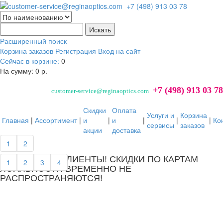
Расширенный поиск
Корзина заказов
Регистрация
Вход на сайт
Сейчас в корзине:
0
На сумму:
0 р.
+7 (498) 913 03 78
customer-service@reginaoptics.com
Скидки
Оплата
Услуги и
Корзина
Главная
|
Ассортимент
|
и
|
и
|
|
|
Ко
сервисы
заказов
акции
доставка
далее...
1
2
УВАЖАЕМЫЕ КЛИЕНТЫ! СКИДКИ ПО КАРТАМ
1
2
3
4
ЛОЯЛЬНОСТИ ВРЕМЕННО НЕ
РАСПРОСТРАНЯЮТСЯ!