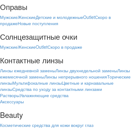
Оправы
Мужские
Женские
Детские и молодежные
Outlet
Скоро в
продаже
Новые поступления
Солнцезащитные очки
Мужские
Женские
Outlet
Скоро в продаже
Контактные линзы
Линзы ежедневной замены
Линзы двухнедельной замены
Линзы
ежемесячной замены
Линзы непрерывного ношения
Торические
линзы
Мультифокалные линзы
Цветные и карнавальные
линзы
Средства по уходу за контактными линзами
Растворы
Увлажняющие средства
Аксессуары
Beauty
Косметические средства для кожи вокруг глаз