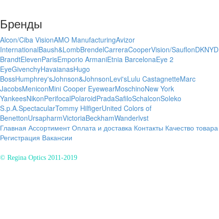
Бренды
Alcon/Ciba Vision
AMO Manufacturing
Avizor
International
Baush&Lomb
Brendel
Carrera
CooperVision/Sauflon
DKNY
D
Brandt
ElevenParis
Emporio Armani
Etnia Barcelona
Eye 2
Eye
Givenchy
Havaianas
Hugo
Boss
Humphrey's
Johnson&Johnson
Levi's
Lulu Castagnette
Marc
Jacobs
Menicon
Mini Cooper Eyewear
Moschino
New York
Yankees
Nikon
Perifocal
Polaroid
Prada
Safilo
Schalcon
Soleko
S.p.A.
Spectacular
Tommy Hilfiger
United Colors of
Benetton
Ursapharm
VictoriaBeckham
Wanderlvst
Главная
Ассортимент
Оплата и доставка
Контакты
Качество товара
Регистрация
Вакансии
© Regina Optics 2011-2019