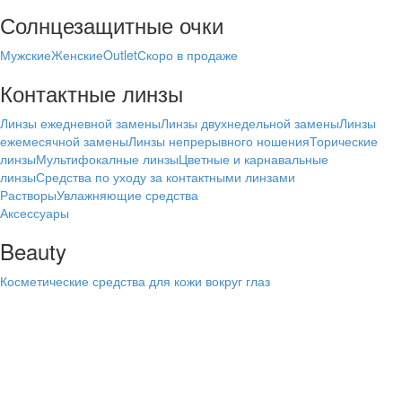
Солнцезащитные очки
Мужские
Женские
Outlet
Скоро в продаже
Контактные линзы
Линзы ежедневной замены
Линзы двухнедельной замены
Линзы
ежемесячной замены
Линзы непрерывного ношения
Торические
линзы
Мультифокалные линзы
Цветные и карнавальные
линзы
Средства по уходу за контактными линзами
Растворы
Увлажняющие средства
Аксессуары
Beauty
Косметические средства для кожи вокруг глаз