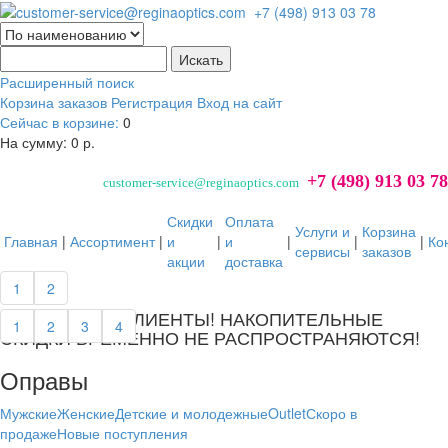
Расширенный поиск
Корзина заказов
Регистрация
Вход на сайт
Сейчас в корзине:
0
На сумму:
0 р.
+7 (498) 913 03 78
customer-service@reginaoptics.com
Скидки
Оплата
Услуги и
Корзина
Главная
|
Ассортимент
|
и
|
и
|
|
|
Ко
сервисы
заказов
акции
доставка
далее...
1
2
УВАЖАЕМЫЕ КЛИЕНТЫ! НАКОПИТЕЛЬНЫЕ
1
2
3
4
СКИДКИ ВРЕМЕННО НЕ РАСПРОСТРАНЯЮТСЯ!
Оправы
Мужские
Женские
Детские и молодежные
Outlet
Скоро в
продаже
Новые поступления