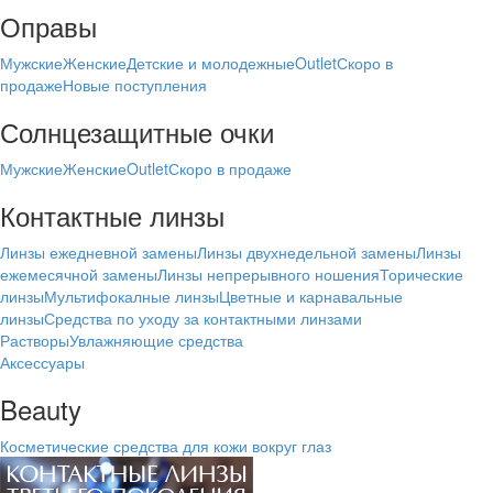
Оправы
Мужские
Женские
Детские и молодежные
Outlet
Скоро в
продаже
Новые поступления
Солнцезащитные очки
Мужские
Женские
Outlet
Скоро в продаже
Контактные линзы
Линзы ежедневной замены
Линзы двухнедельной замены
Линзы
ежемесячной замены
Линзы непрерывного ношения
Торические
линзы
Мультифокалные линзы
Цветные и карнавальные
линзы
Средства по уходу за контактными линзами
Растворы
Увлажняющие средства
Аксессуары
Beauty
Косметические средства для кожи вокруг глаз