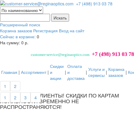
Расширенный поиск
Корзина заказов
Регистрация
Вход на сайт
Сейчас в корзине:
0
На сумму:
0 р.
+7 (498) 913 03 78
customer-service@reginaoptics.com
Скидки
Оплата
Услуги и
Корзина
Главная
|
Ассортимент
|
и
|
и
|
|
|
Ко
сервисы
заказов
акции
доставка
далее...
1
2
УВАЖАЕМЫЕ КЛИЕНТЫ! СКИДКИ ПО КАРТАМ
1
2
3
4
ЛОЯЛЬНОСТИ ВРЕМЕННО НЕ
РАСПРОСТРАНЯЮТСЯ!