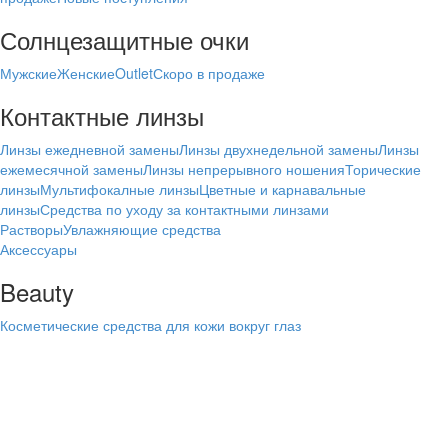
Солнцезащитные очки
Мужские
Женские
Outlet
Скоро в продаже
Контактные линзы
Линзы ежедневной замены
Линзы двухнедельной замены
Линзы
ежемесячной замены
Линзы непрерывного ношения
Торические
линзы
Мультифокалные линзы
Цветные и карнавальные
линзы
Средства по уходу за контактными линзами
Растворы
Увлажняющие средства
Аксессуары
Beauty
Косметические средства для кожи вокруг глаз