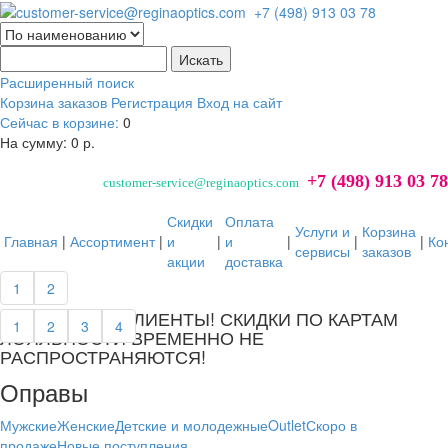
Расширенный поиск
Корзина заказов
Регистрация
Вход на сайт
Сейчас в корзине:
0
На сумму:
0 р.
+7 (498) 913 03 78
customer-service@reginaoptics.com
Скидки
Оплата
Услуги и
Корзина
Главная
|
Ассортимент
|
и
|
и
|
|
|
Ко
сервисы
заказов
акции
доставка
далее...
1
2
УВАЖАЕМЫЕ КЛИЕНТЫ! СКИДКИ ПО КАРТАМ
1
2
3
4
ЛОЯЛЬНОСТИ ВРЕМЕННО НЕ
РАСПРОСТРАНЯЮТСЯ!
Оправы
Мужские
Женские
Детские и молодежные
Outlet
Скоро в
продаже
Новые поступления