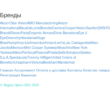
Бренды
Alcon/Ciba Vision
AMO Manufacturing
Avizor
International
Baush&Lomb
Brendel
Carrera
CooperVision/Sauflon
DKNY
D
Brandt
ElevenParis
Emporio Armani
Etnia Barcelona
Eye 2
Eye
Givenchy
Havaianas
Hugo
Boss
Humphrey's
Johnson&Johnson
Levi's
Lulu Castagnette
Marc
Jacobs
Menicon
Mini Cooper Eyewear
Moschino
New York
Yankees
Nikon
Perifocal
Polaroid
Prada
Safilo
Schalcon
Soleko
S.p.A.
Spectacular
Tommy Hilfiger
United Colors of
Benetton
Ursapharm
VictoriaBeckham
Wanderlvst
Главная
Ассортимент
Оплата и доставка
Контакты
Качество товара
Регистрация
Вакансии
© Regina Optics 2011-2019