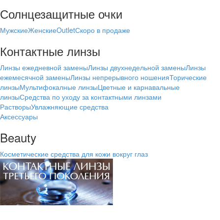
Солнцезащитные очки
Мужские
Женские
Outlet
Скоро в продаже
Контактные линзы
Линзы ежедневной замены
Линзы двухнедельной замены
Линзы
ежемесячной замены
Линзы непрерывного ношения
Торические
линзы
Мультифокалные линзы
Цветные и карнавальные
линзы
Средства по уходу за контактными линзами
Растворы
Увлажняющие средства
Аксессуары
Beauty
Косметические средства для кожи вокруг глаз