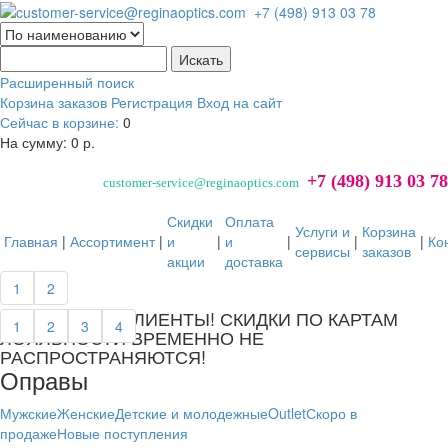
Расширенный поиск
Корзина заказов
Регистрация
Вход на сайт
Сейчас в корзине:
0
На сумму:
0 р.
+7 (498) 913 03 78
customer-service@reginaoptics.com
Скидки
Оплата
Услуги и
Корзина
Главная
|
Ассортимент
|
и
|
и
|
|
|
Ко
сервисы
заказов
акции
доставка
далее...
1
2
УВАЖАЕМЫЕ КЛИЕНТЫ! СКИДКИ ПО КАРТАМ
1
2
3
4
ЛОЯЛЬНОСТИ ВРЕМЕННО НЕ
РАСПРОСТРАНЯЮТСЯ!
Оправы
Мужские
Женские
Детские и молодежные
Outlet
Скоро в
продаже
Новые поступления