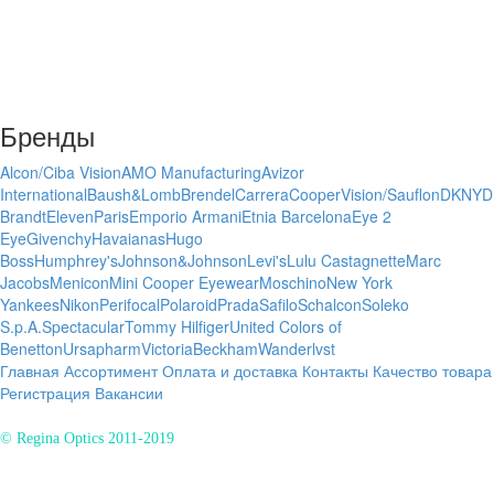
Бренды
Alcon/Ciba Vision
AMO Manufacturing
Avizor
International
Baush&Lomb
Brendel
Carrera
CooperVision/Sauflon
DKNY
D
Brandt
ElevenParis
Emporio Armani
Etnia Barcelona
Eye 2
Eye
Givenchy
Havaianas
Hugo
Boss
Humphrey's
Johnson&Johnson
Levi's
Lulu Castagnette
Marc
Jacobs
Menicon
Mini Cooper Eyewear
Moschino
New York
Yankees
Nikon
Perifocal
Polaroid
Prada
Safilo
Schalcon
Soleko
S.p.A.
Spectacular
Tommy Hilfiger
United Colors of
Benetton
Ursapharm
VictoriaBeckham
Wanderlvst
Главная
Ассортимент
Оплата и доставка
Контакты
Качество товара
Регистрация
Вакансии
© Regina Optics 2011-2019