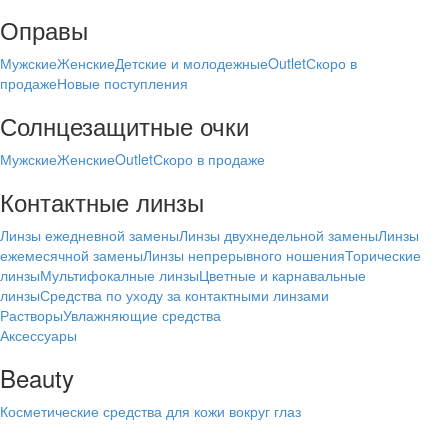
Оправы
Мужские
Женские
Детские и молодежные
Outlet
Скоро в
продаже
Новые поступления
Солнцезащитные очки
Мужские
Женские
Outlet
Скоро в продаже
Контактные линзы
Линзы ежедневной замены
Линзы двухнедельной замены
Линзы
ежемесячной замены
Линзы непрерывного ношения
Торические
линзы
Мультифокалные линзы
Цветные и карнавальные
линзы
Средства по уходу за контактными линзами
Растворы
Увлажняющие средства
Аксессуары
Beauty
Косметические средства для кожи вокруг глаз